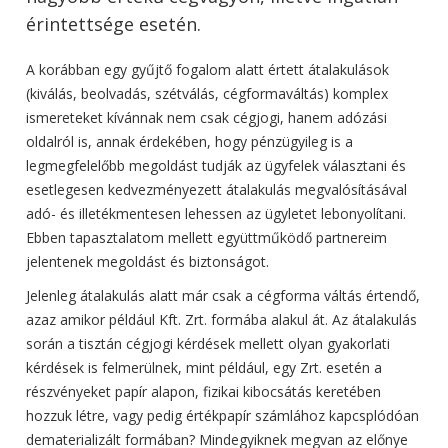
érintettsége esetén.
A korábban egy gyűjtő fogalom alatt értett átalakulások
(kiválás, beolvadás, szétválás, cégformaváltás) komplex
ismereteket kívánnak nem csak cégjogi, hanem adózási
oldalról is, annak érdekében, hogy pénzügyileg is a
legmegfelelőbb megoldást tudják az ügyfelek választani és
esetlegesen kedvezményezett átalakulás megvalósításával
adó- és illetékmentesen lehessen az ügyletet lebonyolítani.
Ebben tapasztalatom mellett együttműködő partnereim
jelentenek megoldást és biztonságot.
Jelenleg átalakulás alatt már csak a cégforma váltás értendő,
azaz amikor például Kft. Zrt. formába alakul át. Az átalakulás
során a tisztán cégjogi kérdések mellett olyan gyakorlati
kérdések is felmerülnek, mint például, egy Zrt. esetén a
részvényeket papír alapon, fizikai kibocsátás keretében
hozzuk létre, vagy pedig értékpapír számlához kapcsplódóan
dematerializált formában? Mindegyiknek megvan az előnye