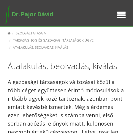
BEMUTATKOZÁS
Dr. Pajor Dávid
SZOLGÁLTATÁSAIM
SZOLGÁLTATÁSAIM
E-ÜGYINTÉZÉS
TÁRSASÁGI JOG ÉS GAZDASÁGI TÁRSASÁGOK ÜGYEI
ÁTALAKULÁS, BEOLVADÁS, KIVÁLÁS
BUSINESS SETUP
Átalakulás, beolvadás, kiválás
PUBLIKÁCIÓK
A gazdasági társaságok változásai közül a
IDŐPONT FOGLALÁS
több céget együttesen érintő módosulások a
ritkább ügyek közé tartoznak, azonban pont
emiatt kevésbé ismertek. Mégis érdemes
ezen lehetőségeket is számba venni, első
sorban adózási előnyök miatt, különösen
nagyobb értékű cégvagyon, illetve ingatlan