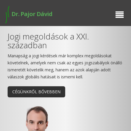
BEMUTATKOZÁS
Dr. Pajor Dávid
SZOLGÁLTATÁSAIM
Jogi megoldások a XXI.
E-ÜGYINTÉZÉS
században
BUSINESS SETUP
Manapság a jogi kérdések már komplex megoldásokat
követelnek, amelyek nem csak az egyes jogszabályok önálló
PUBLIKÁCIÓK
ismeretét követelik meg, hanem az azok alapján adott
válaszok globális hatásait is ismerni kell.
IDŐPONT FOGLALÁS
CÉGÜNKRŐL BŐVEBBEN