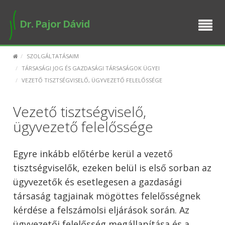
BEMUTATKOZÁS
Dr. Pajor Dávid
SZOLGÁLTATÁSAIM
SZOLGÁLTATÁSAIM
E-ÜGYINTÉZÉS
TÁRSASÁGI JOG ÉS GAZDASÁGI TÁRSASÁGOK ÜGYEI
VEZETŐ TISZTSÉGVISELŐ, ÜGYVEZETŐ FELELŐSSÉGE
BUSINESS SETUP
Vezető tisztségviselő,
PUBLIKÁCIÓK
ügyvezető felelőssége
IDŐPONT FOGLALÁS
Egyre inkább előtérbe kerül a vezető
tisztségviselők, ezeken belül is első sorban az
ügyvezetők és esetlegesen a gazdasági
társaság tagjainak mögöttes felelősségnek
kérdése a felszámolsi eljárások során. Az
ügyvezetői felelősség megállapítása és a