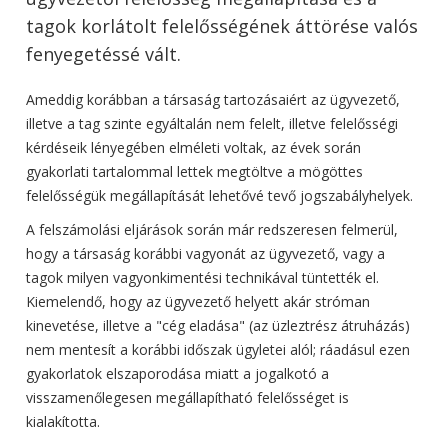
tagok korlátolt felelősségének áttörése valós
fenyegetéssé vált.
Ameddig korábban a társaság tartozásaiért az ügyvezető,
illetve a tag szinte egyáltalán nem felelt, illetve felelősségi
kérdéseik lényegében elméleti voltak, az évek során
gyakorlati tartalommal lettek megtöltve a mögöttes
felelősségük megállapítását lehetővé tevő jogszabályhelyek.
A felszámolási eljárások során már redszeresen felmerül,
hogy a társaság korábbi vagyonát az ügyvezető, vagy a
tagok milyen vagyonkimentési technikával tüntették el.
Kiemelendő, hogy az ügyvezető helyett akár stróman
kinevetése, illetve a "cég eladása" (az üzleztrész átruházás)
nem mentesít a korábbi időszak ügyletei alól; ráadásul ezen
gyakorlatok elszaporodása miatt a jogalkotó a
visszamenőlegesen megállapítható felelősséget is
kialakította.