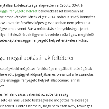
elytállási kötelezettsége alapvetően a Csődtv. 33/A. §
séggel fenyegető helyzet
bekövetkezését követően az
yelembevételével látták el (ez 2014. március 15-től könnyítés
tele
követelményéhez képest); ez azonban nem jelenti azt
 figyelembe venni. Bár a módosítás könnyebbséget jelent
yen hitelezői érdek figyelembevétele szükséges, megfelelő
izetésképtelenséggel fenyegető helyzet értékelése külön,
e megállapításának feltételei
tisztségviselő mögöttes felelőssége megállapíthatóságának
rhére rótt jogügylet időpontjában és onnantól a felszámolás
képtelenséggel fenyegető helyzet állapotának, annak
ezi.
és felhalmozása, valamint az adós társaság
zető és más vezető tisztségviselő mögöttes felelőssége
telésekért. Fontos kiemelni, hogy nem csak aktív, tevőleges