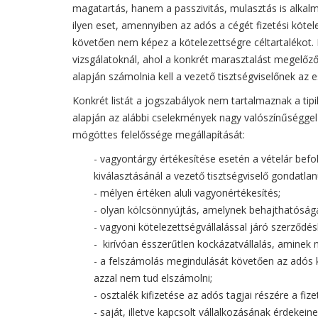
magatartás, hanem a passzivitás, mulasztás is alkalm
ilyen eset, amennyiben az adós a cégét fizetési köt
követően nem képez a kötelezettségre céltartalékot
vizsgálatoknál, ahol a konkrét marasztalást megelőző
alapján számolnia kell a vezető tisztségviselőnek az e
Konkrét listát a jogszabályok nem tartalmaznak a tip
alapján az alábbi cselekmények nagy valószínűséggel
mögöttes felelőssége megállapítását:
- vagyontárgy értékesítése esetén a vételár bef
kiválasztásánál a vezető tisztségviselő gondatlanul
- mélyen értéken aluli vagyonértékesítés;
- olyan kölcsönnyújtás, amelynek behajthatósága
- vagyoni kötelezettségvállalással járó szerződé
- kirívóan ésszerűtlen kockázatvállalás, aminek 
- a felszámolás megindulását követően az adós k
azzal nem tud elszámolni;
- osztalék kifizetése az adós tagjai részére a f
- saját, illetve kapcsolt vállalkozásának érdekei