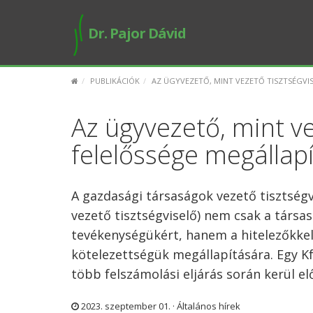
Dr. Pajor Dávid
PUBLIKÁCIÓK
AZ ÜGYVEZETŐ, MINT VEZETŐ TISZTSÉGVI
Az ügyvezető, mint ve
felelőssége megállap
A gazdasági társaságok vezető tisztségvi
vezető tisztségviselő) nem csak a társa
tevékenységükért, hanem a hitelezőkkel
kötelezettségük megállapítására. Egy K
több felszámolási eljárás során kerül el
2023. szeptember 01. ·
Általános hírek