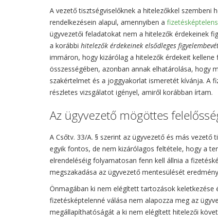
A vezető tisztségviselőknek a hitelezőkkel szembeni h
rendelkezésein alapul, amennyiben a
fizetésképtelen
ügyvezetői feladatokat nem a hitelezők érdekeinek fig
a korábbi
hitelezők érdekeinek elsődleges figyelembevé
immáron, hogy kizárólag a hitelezők érdekeit kellene
összességében, azonban annak elhatárolása, hogy mil
szakértelmet és a joggyakorlat ismeretét kívánja. A f
részletes vizsgálatot igényel, amiről korábban írtam.
Az ügyvezető mögöttes felelősség
A Csőtv. 33/A. § szerint az ügyvezető és más vezető 
egyik fontos, de nem kizárólagos feltétele, hogy a te
elrendeléséig folyamatosan fenn kell állnia a fizetés
megszakadása az ügyvezető mentesülését eredmény
Önmagában ki nem elégített tartozások keletkezése 
fizetésképtelenné válása nem alapozza meg az ügyve
megállapíthatóságát a ki nem elégített hitelezői köve