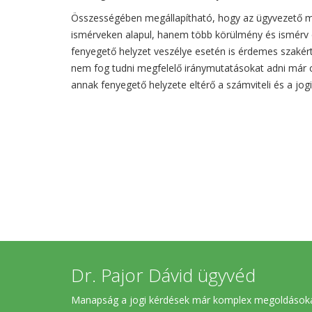
Összességében megállapítható, hogy az ügyvezető m
ismérveken alapul, hanem több körülmény és ismérv e
fenyegető helyzet veszélye esetén is érdemes szakér
nem fog tudni megfelelő iránymutatásokat adni már 
annak fenyegető helyzete eltérő a számviteli és a jog
Dr. Pajor Dávid ügyvéd
Manapság a jogi kérdések már komplex megoldások