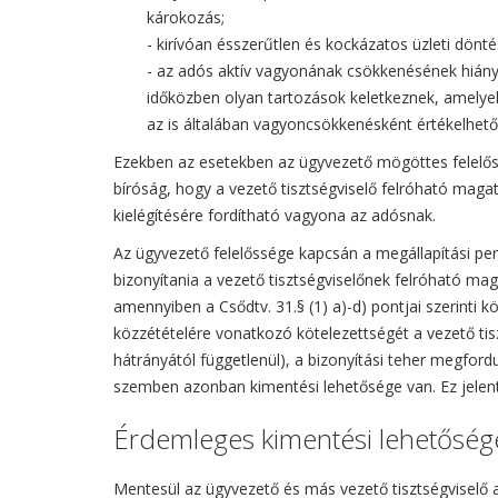
károkozás;
- kirívóan ésszerűtlen és kockázatos üzleti dö
- az adós aktív vagyonának csökkenésének hiányá
időközben olyan tartozások keletkeznek, amelyek 
az is általában vagyoncsökkenésként értékelhető
Ezekben az esetekben az ügyvezető mögöttes felelős
bíróság, hogy a vezető tisztségviselő felróható maga
kielégítésére fordítható vagyona az adósnak.
Az ügyvezető felelőssége kapcsán a megállapítási perb
bizonyítania a vezető tisztségviselőnek felróható m
amennyiben a Csődtv. 31.§ (1) a)-d) pontjai szerinti 
közzétételére vonatkozó kötelezettségét a vezető tisz
hátrányától függetlenül), a bizonyítási teher megfor
szemben azonban kimentési lehetősége van. Ez jelentő
Érdemleges kimentési lehetősége
Mentesül az ügyvezető és más vezető tisztségviselő 