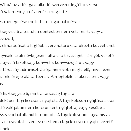
 továbbá az adós gazdálkodó szervezet legfőbb szerve
ó valamennyi intézkedést megtette.
k mérlegelése mellett – elfogadható érvek:
ztségviselő a testületi döntésben nem vett részt, vagy a
vazott;
tés elmaradását a legfőbb szerv határozata okozta közvetlenül.
viselő csak névlegesen látta el a tisztségét – árnyék vezető
(felügyelő bizottság, könyvelő, könyvvizsgáló), vagy
 a társaság adminisztrációja nem volt megfelelő, mivel ezen
s felelősége alá tartoznak. A megfelelő szakértelem, vagy
s.
 tisztségviselő, mint a társaság tagja a
dekében tagi kölcsönt nyújtott. A tagi kölcsön nyújtása akkor
iselő valójában nem kölcsönként nyújtotta, vagy később a
sszavonhatatlanul lemondott. A tagi kölcsönnel ugyanis az
tartozások (hiszen ez esetben a tagi kölcsönt nyújtó vezető
kenek.