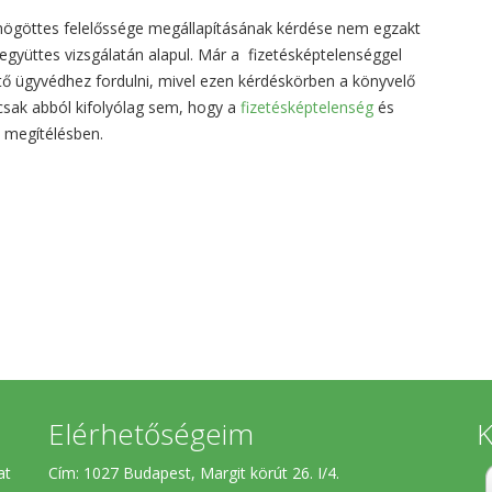
ögöttes felelőssége megállapításának kérdése nem egzakt
gyüttes vizsgálatán alapul. Már a fizetésképtelenséggel
tő ügyvédhez fordulni, mivel ezen kérdéskörben a könyvelő
csak abból kifolyólag sem, hogy a
fizetésképtelenség
és
i megítélésben.
Elérhetőségeim
K
at
Cím: 1027 Budapest, Margit körút 26. I/4.