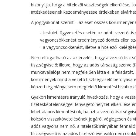
bizonyítja, hogy a hitelezői veszteségek elkerülése,
intézkedéseinek kezdeményezése érdekében elvárhat
A joggyakorlat szerint – az eset összes körülményéne
- testületi ügyvezetés esetén az adott vezető tis
vagyoncsökkenést eredményező döntés ellen sza
- a vagyoncsökkenést, illetve a hitelezői kielégí
Nem elfogadható az az érvelés, hogy a vezető tisztség
tisztségviselő; illetve, hogy az adós társaság szerve 
munkavállalója nem megfelelően látta el a feladatát,
körülmények mind a vezető tisztségviselő befolyása é
képzettség hiánya sem megfelelő kimentési hivatkozá
Gyakori kimentésre irányuló hivatkozás, hogy a vezető
fizetésképtelenséggel fenyegető helyzet elkerülése ér
lehet alapos kimentési ok, ha azt a vezető tisztségv
kölcsön visszakövetelésének jogáról véglegesen és vi
adós vagyona nem nő, a hitelezők irányában fennálló 
tisztségviselő is az adós hitelezőjévé válik) nem csök