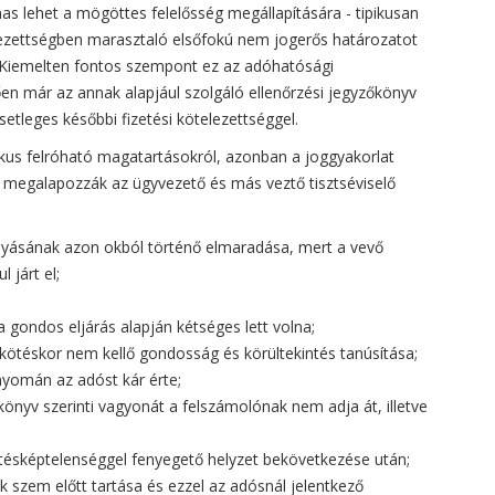
as lehet a mögöttes felelősség megállapítására - tipikusan
elezettségben marasztaló elsőfokú nem jogerős határozatot
. Kiemelten fontos szempont ez az adóhatósági
en már az annak alapjául szolgáló ellenőrzési jegyzőkönyv
setleges későbbi fizetési kötelezettséggel.
ikus felróható magatartásokról, azonban a joggyakorlat
 megalapozzák az ügyvezető és más veztő tisztséviselő
olyásának azon okból történő elmaradása, mert a vevő
 járt el;
 gondos eljárás alapján kétséges lett volna;
skötéskor nem kellő gondosság és körültekintés tanúsítása;
nyomán az adóst kár érte;
önyv szerinti vagyonát a felszámolónak nem adja át, illetve
izetésképtelenséggel fenyegető helyzet bekövetkezése után;
nek szem előtt tartása és ezzel az adósnál jelentkező