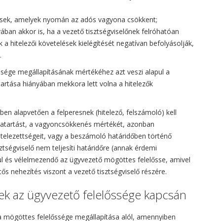
ntések, amelyek nyomán az adós vagyona csökkent;
ban akkor is, ha a vezető tisztségviselőnek felróhatóan
a hitelezői követelések kielégítését negatívan befolyásolják,
.
sége megállapításának mértékéhez azt veszi alapul a
tartása hiányában mekkora lett volna a hitelezők
en alapvetően a felperesnek (hitelező, felszámoló) kell
agatartást, a vagyoncsökkenés mértékét, azonban
kötelezettségeit, vagy a beszámoló határidőben történő
tségviselő nem teljesíti határidőre (annak érdemi
dul és vélelmezendő az ügyvezető mögöttes felelősse, amivel
s nehezítés viszont a vezető tisztségviselő részére.
k az ügyvezető felelőssége kapcsán
a mögöttes felelőssége megállapítása alól, amennyiben