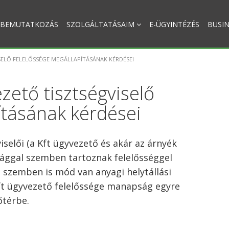
BEMUTATKOZÁS
SZOLGÁLTATÁSAIM
E-ÜGYINTÉZÉS
BUSIN
SELŐ FELELŐSSÉGE MEGÁLLAPÍTÁSÁNAK KÉRDÉSEI
zető tisztségviselő
ításának kérdései
selői (a Kft ügyvezető és akár az árnyék
sággal szemben tartoznak felelősséggel
 szemben is mód van anyagi helytállási
ft ügyvezető felelőssége manapság egyre
őtérbe.