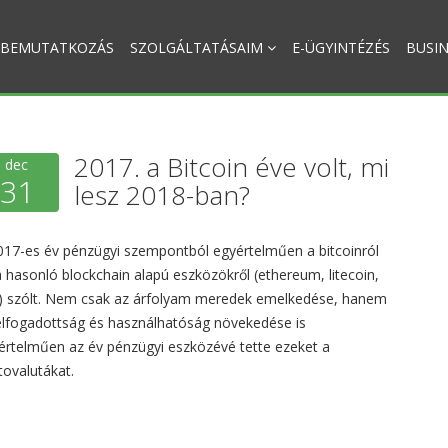
BEMUTATKOZÁS
SZOLGÁLTATÁSAIM
E-ÜGYINTÉZÉS
BUSIN
2017. a Bitcoin éve volt, mi
dec
31
lesz 2018-ban?
017-es év pénzügyi szempontból egyértelműen a bitcoinról
a hasonló blockchain alapú eszközökről (ethereum, litecoin,
.) szólt. Nem csak az árfolyam meredek emelkedése, hanem
elfogadottság és használhatóság növekedése is
értelműen az év pénzügyi eszközévé tette ezeket a
tovalutákat.