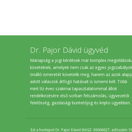
Dr. Pajor Dávid ügyvéd
Manapság a jogi kérdések már komplex megoldások
követelnek, amelyek nem csak az egyes jogszabályo
önálló ismeretét követelik meg, hanem az azok alapj
adott válaszok átfogó hatásait is ismerni kell. Több
mint tíz éves szakmai tapasztalatommal állok
rendelkezésére első sorban felszámolás, ügyvezetői
felelősség, gazdasági büntetőjog és kripto ügyekben.
Ezt a honlapot Dr. Pajor Dávid (KASZ: 36066627; adószám: 5