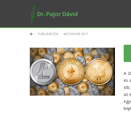
Dr. Pajor Dávid
PUBLIKÁCIÓK
ARCHIVUM 2017
A 2
és 
stb
az 
egy
krip