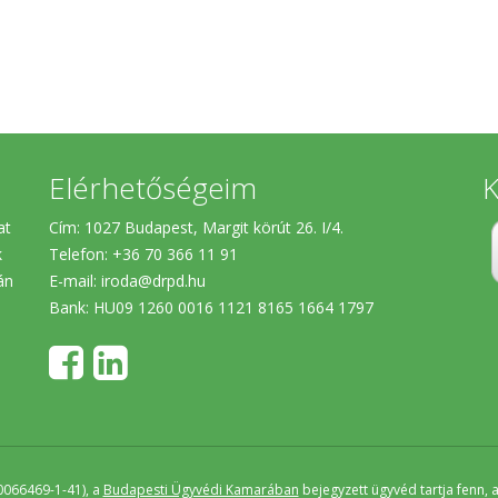
Elérhetőségeim
K
at
Cím: 1027 Budapest, Margit körút 26. I/4.
k
Telefon: +36 70 366 11 91
án
E-mail:
iroda@drpd.hu​
Bank: HU09 1260 0016 1121 8165 1664 1797
0066469-1-41), a
Budapesti Ügyvédi Kamarában
bejegyzett ügyvéd tartja fenn,