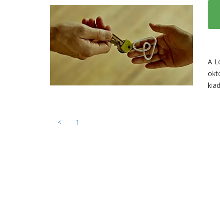
A L
okt
kia
<
1