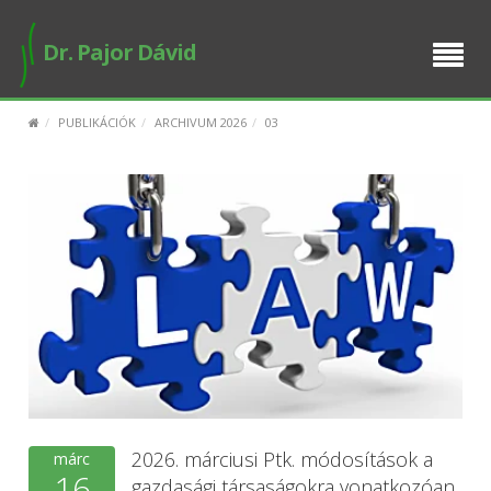
BEMUTATKOZÁS
Dr. Pajor Dávid
SZOLGÁLTATÁSAIM
PUBLIKÁCIÓK
ARCHIVUM 2026
03
E-ÜGYINTÉZÉS
BUSINESS SETUP
PUBLIKÁCIÓK
IDŐPONT FOGLALÁS
2026. márciusi Ptk. módosítások a
márc
16
gazdasági társaságokra vonatkozóan