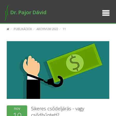
BEMUTATKOZÁS
Dr. Pajor Dávid
SZOLGÁLTATÁSAIM
PUBLIKÁCIÓK
ARCHIVUM 2022
11
E-ÜGYINTÉZÉS
BUSINESS SETUP
PUBLIKÁCIÓK
IDŐPONT FOGLALÁS
Sikeres csődeljárás - vagy
nov
10
csődbűntett?