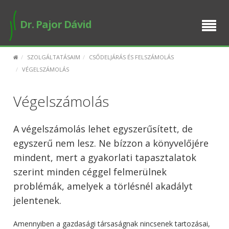
BEMUTATKOZÁS
Dr. Pajor Dávid
SZOLGÁLTATÁSAIM
SZOLGÁLTATÁSAIM
CSŐDELJÁRÁS ÉS FELSZÁMOLÁS
E-ÜGYINTÉZÉS
VÉGELSZÁMOLÁS
BUSINESS SETUP
Végelszámolás
PUBLIKÁCIÓK
A végelszámolás lehet egyszerűsített, de
egyszerű nem lesz. Ne bízzon a könyvelőjére
IDŐPONT FOGLALÁS
mindent, mert a gyakorlati tapasztalatok
szerint minden céggel felmerülnek
problémák, amelyek a törlésnél akadályt
jelentenek.
Amennyiben a gazdasági társaságnak nincsenek tartozásai,