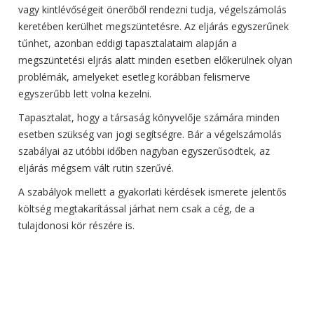
vagy kintlévőségeit önerőből rendezni tudja, végelszámolás
keretében kerülhet megszüntetésre. Az eljárás egyszerűnek
tűnhet, azonban eddigi tapasztalataim alapján a
megszüntetési eljrás alatt minden esetben előkerülnek olyan
problémák, amelyeket esetleg korábban felismerve
egyszerűbb lett volna kezelni.
Tapasztalat, hogy a társaság könyvelője számára minden
esetben szükség van jogi segítségre. Bár a végelszámolás
szabályai az utóbbi időben nagyban egyszerűsödtek, az
eljárás mégsem vált rutin szerűvé.
A szabályok mellett a gyakorlati kérdések ismerete jelentős
költség megtakarítással járhat nem csak a cég, de a
tulajdonosi kör részére is.